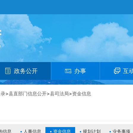
政务公开
办事
互
目录
>
县直部门信息公开
>
县司法局
>
资金信息
构信息
人事信息
资金信息
规划计划
业务事项