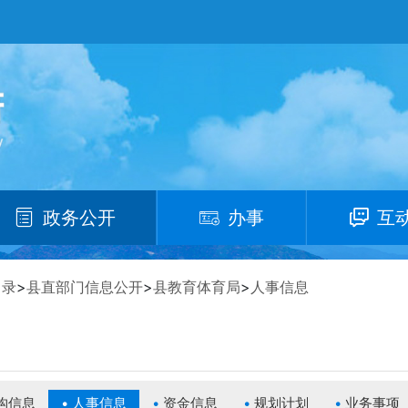
政务公开
办事
互
目录
>
县直部门信息公开
>
县教育体育局
>
人事信息
构信息
人事信息
资金信息
规划计划
业务事项