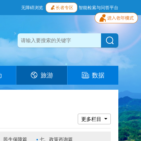
无障碍浏览
长者专区
智能检索与问答平台
动
旅游
数据
更多栏目
、民生保障篇
七、政策咨询篇